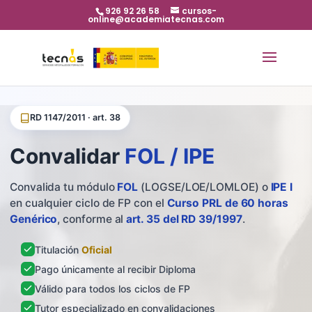
926 92 26 58
cursos-
online@academiatecnas.com
RD 1147/2011 · art. 38
Convalidar
FOL / IPE
Convalida tu módulo
FOL
(LOGSE/LOE/LOMLOE) o
IPE I
en cualquier ciclo de FP con el
Curso PRL de 60 horas
Genérico
, conforme al
art. 35 del RD 39/1997
.
Titulación
Oficial
Pago únicamente al recibir Diploma
Válido para todos los ciclos de FP
Tutor especializado en convalidaciones