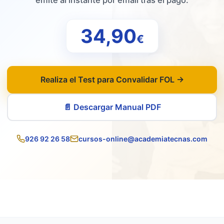
emite al instante por email tras el pago.
34,90
€
Realiza el Test para Convalidar FOL →
📄 Descargar Manual PDF
926 92 26 58
cursos-online@academiatecnas.com