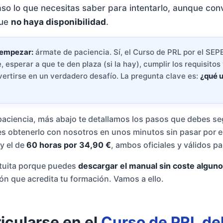
so lo que necesitas saber para intentarlo, aunque con
que
no haya disponibilidad
.
 empezar:
ármate de paciencia. Sí, el Curso de PRL por el SEP
, esperar a que te den plaza (si la hay), cumplir los requisitos
ertirse en un verdadero desafío. La pregunta clave es:
¿qué u
 paciencia, más abajo te detallamos los pasos que debes seg
s obtenerlo con nosotros en unos minutos sin pasar por el
y el de
60 horas por 34,90 €
, ambos oficiales y válidos p
atuita porque puedes
descargar el manual sin coste alguno
ión que acredita tu formación. Vamos a ello.
cularse en el
Curso de PRL de