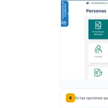
4
En las opciones q