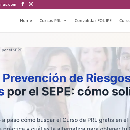
cnas.com
Home
Cursos PRL
Convalidar FOL IPE
Curs
 por el SEPE
e
Prevención de Riesgo
s
por el SEPE: cómo soli
 a paso cómo buscar el Curso de PRL gratis en el
a práctica y cuál es la alternativa para obtener tu 