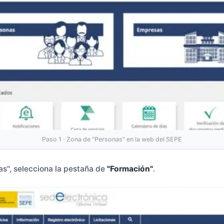
Paso 1 · Zona de "Personas" en la web del SEPE
as", selecciona la pestaña de
"Formación"
.