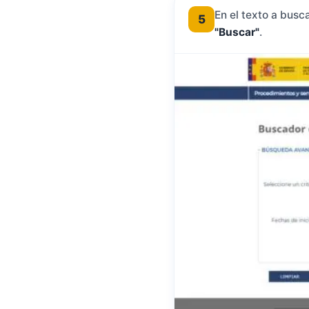
En el texto a busc
5
"Buscar"
.