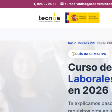
926 92 26 58
cursos-online@academiate
Inicio
›
Cursos PRL
›
Curso PRL
GUÍA INFORMATIVA
Curso d
Laborale
en 2026
Te explicamos paso
requisitos pide en l