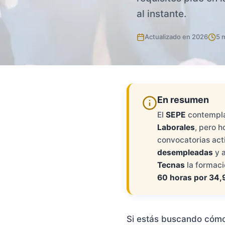
al instante.
Actualizado en 2026
5 
En resumen
El
SEPE
contempla
Laborales
, pero h
convocatorias act
desempleadas
y a
Tecnas
la formació
60 horas por 34,
Si estás buscando cómo 