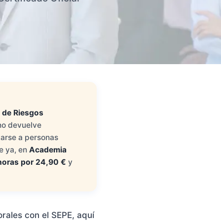
n de Riesgos
 no devuelve
tarse a personas
e ya, en
Academia
horas por 24,90 €
y
rales con el SEPE, aquí