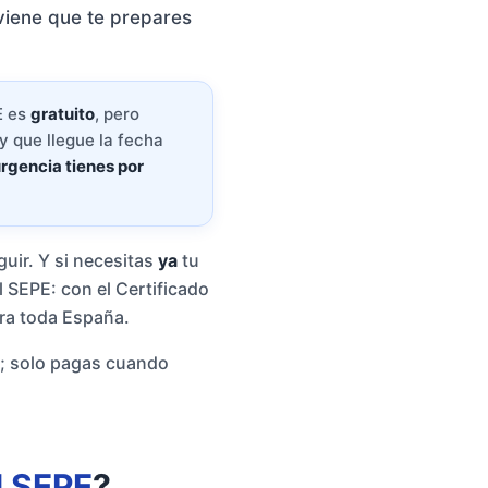
viene que te prepares
E es
gratuito
, pero
 y que llegue la fecha
rgencia tienes por
uir. Y si necesitas
ya
tu
 SEPE: con el Certificado
ara toda España.
; solo pagas cuando
l SEPE
?